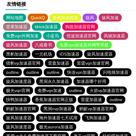
友情链接
网站地图
QuickQ
旋风加速度器
旋风
旋风加速
坚果加速器
tiktok加速器
狗急加速器官网
免费vqn外网加速
小蓝鸟
优途加速器官网
风驰加速器
旋风加速器
八戒看书
免费vps加速器外网苹果版
黑豹加速器
一元机场
IOS加速器
旋风加速度器
猎豹vp加速器官网
雷轰加速器
雷霆vqn加速官网
outline
outline
outline
快连vρn加速器
闪电猫加速器
旋风加速度器
黑洞永久加速器
加速器哪个好用
极光vqn官网
免费vqn加速
outline
火箭vp加速器官网
快鸭加速器
香蕉加速器官网正版
雷霆加器速
outline
蚂蚁加速器官网
黑洞nvp加速器
蚂蚁vp加速器官网
旋风加速度器
海外加速器七天试用
飞狗加速器
旋风加速度器
极光aurora加速器