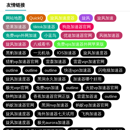
友情链接
网站地图
QuickQ
旋风加速度器
旋风
旋风加速
坚果加速器
tiktok加速器
狗急加速器官网
免费vqn外网加速
小蓝鸟
优途加速器官网
风驰加速器
旋风加速器
八戒看书
免费vps加速器外网苹果版
黑豹加速器
一元机场
IOS加速器
旋风加速度器
猎豹vp加速器官网
雷轰加速器
雷霆vqn加速官网
outline
outline
outline
快连vρn加速器
闪电猫加速器
旋风加速度器
黑洞永久加速器
加速器哪个好用
极光vqn官网
免费vqn加速
outline
火箭vp加速器官网
快鸭加速器
香蕉加速器官网正版
雷霆加器速
outline
蚂蚁加速器官网
黑洞nvp加速器
蚂蚁vp加速器官网
旋风加速度器
海外加速器七天试用
飞狗加速器
旋风加速度器
极光aurora加速器