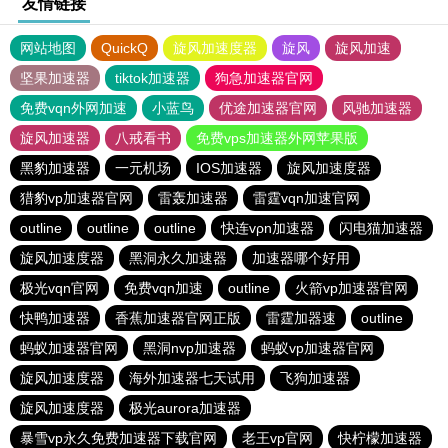
友情链接
网站地图
QuickQ
旋风加速度器
旋风
旋风加速
坚果加速器
tiktok加速器
狗急加速器官网
免费vqn外网加速
小蓝鸟
优途加速器官网
风驰加速器
旋风加速器
八戒看书
免费vps加速器外网苹果版
黑豹加速器
一元机场
IOS加速器
旋风加速度器
猎豹vp加速器官网
雷轰加速器
雷霆vqn加速官网
outline
outline
outline
快连vρn加速器
闪电猫加速器
旋风加速度器
黑洞永久加速器
加速器哪个好用
极光vqn官网
免费vqn加速
outline
火箭vp加速器官网
快鸭加速器
香蕉加速器官网正版
雷霆加器速
outline
蚂蚁加速器官网
黑洞nvp加速器
蚂蚁vp加速器官网
旋风加速度器
海外加速器七天试用
飞狗加速器
旋风加速度器
极光aurora加速器
暴雪vp永久免费加速器下载官网
老王vp官网
快柠檬加速器