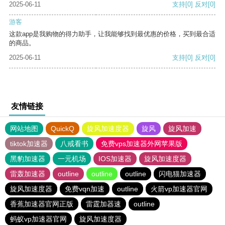
2025-06-11
支持
[0]
反对
[0]
游客
这款app是我购物的得力助手，让我能够找到最优惠的价格，买到最合适
的商品。
2025-06-11
支持
[0]
反对
[0]
友情链接
网站地图
QuickQ
旋风加速度器
旋风
旋风加速
tiktok加速器
八戒看书
免费vps加速器外网苹果版
黑豹加速器
一元机场
IOS加速器
旋风加速度器
雷轰加速器
outline
outline
outline
闪电猫加速器
旋风加速度器
免费vqn加速
outline
火箭vp加速器官网
香蕉加速器官网正版
雷霆加器速
outline
蚂蚁vp加速器官网
旋风加速度器