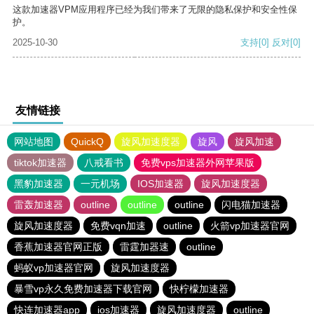
这款加速器VPM应用程序已经为我们带来了无限的隐私保护和安全性保
护。
2025-10-30
支持
[0]
反对
[0]
友情链接
网站地图
QuickQ
旋风加速度器
旋风
旋风加速
tiktok加速器
八戒看书
免费vps加速器外网苹果版
黑豹加速器
一元机场
IOS加速器
旋风加速度器
雷轰加速器
outline
outline
outline
闪电猫加速器
旋风加速度器
免费vqn加速
outline
火箭vp加速器官网
香蕉加速器官网正版
雷霆加器速
outline
蚂蚁vp加速器官网
旋风加速度器
暴雪vp永久免费加速器下载官网
快柠檬加速器
快连加速器app
ios加速器
旋风加速度器
outline