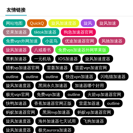
友情链接
网站地图
QuickQ
旋风加速度器
旋风
旋风加速
坚果加速器
tiktok加速器
狗急加速器官网
免费vqn外网加速
小蓝鸟
优途加速器官网
风驰加速器
旋风加速器
八戒看书
免费vps加速器外网苹果版
黑豹加速器
一元机场
IOS加速器
旋风加速度器
猎豹vp加速器官网
雷轰加速器
雷霆vqn加速官网
outline
outline
outline
快连vρn加速器
闪电猫加速器
旋风加速度器
黑洞永久加速器
加速器哪个好用
极光vqn官网
免费vqn加速
outline
火箭vp加速器官网
快鸭加速器
香蕉加速器官网正版
雷霆加器速
outline
蚂蚁加速器官网
黑洞nvp加速器
蚂蚁vp加速器官网
旋风加速度器
海外加速器七天试用
飞狗加速器
旋风加速度器
极光aurora加速器