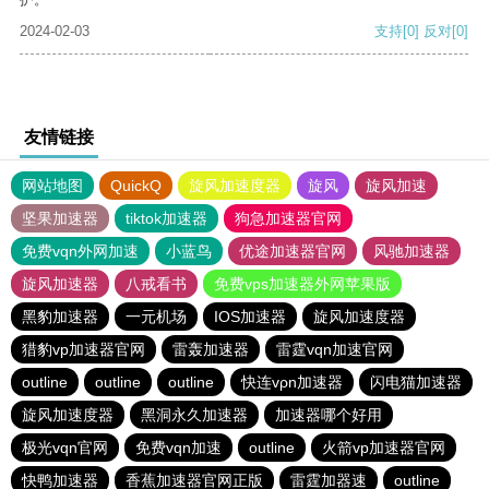
2024-02-03
支持
[0]
反对
[0]
友情链接
网站地图
QuickQ
旋风加速度器
旋风
旋风加速
坚果加速器
tiktok加速器
狗急加速器官网
免费vqn外网加速
小蓝鸟
优途加速器官网
风驰加速器
旋风加速器
八戒看书
免费vps加速器外网苹果版
黑豹加速器
一元机场
IOS加速器
旋风加速度器
猎豹vp加速器官网
雷轰加速器
雷霆vqn加速官网
outline
outline
outline
快连vρn加速器
闪电猫加速器
旋风加速度器
黑洞永久加速器
加速器哪个好用
极光vqn官网
免费vqn加速
outline
火箭vp加速器官网
快鸭加速器
香蕉加速器官网正版
雷霆加器速
outline