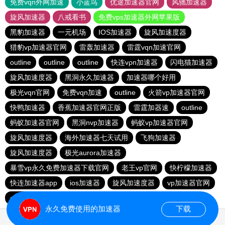
免费vqn外网加速
小蓝鸟
优途加速器官网
风驰加速器
旋风加速器
八戒看书
免费vps加速器外网苹果版
黑豹加速器
一元机场
IOS加速器
旋风加速度器
猎豹vp加速器官网
雷轰加速器
雷霆vqn加速官网
outline
outline
outline
快连vρn加速器
闪电猫加速器
旋风加速度器
黑洞永久加速器
加速器哪个好用
极光vqn官网
免费vqn加速
outline
火箭vp加速器官网
快鸭加速器
香蕉加速器官网正版
雷霆加器速
outline
蚂蚁加速器官网
黑洞nvp加速器
蚂蚁vp加速器官网
旋风加速度器
海外加速器七天试用
飞狗加速器
旋风加速度器
极光aurora加速器
暴雪vp永久免费加速器下载官网
老王vp官网
快柠檬加速器
快连加速器app
ios加速器
旋风加速度器
vp加速器官网
outline
hammer加速器
outline
快连加速器app
永久免费使用的加速器
下载