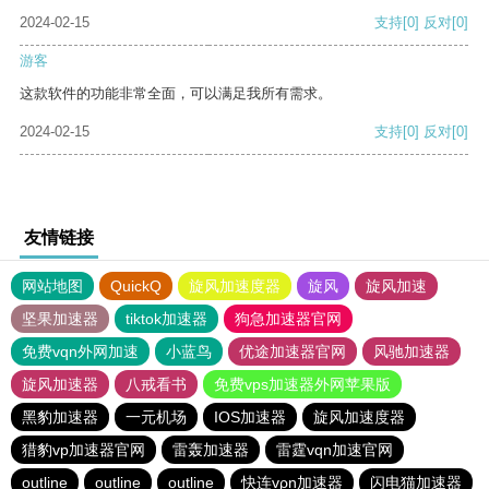
2024-02-15
支持
[0]
反对
[0]
游客
这款软件的功能非常全面，可以满足我所有需求。
2024-02-15
支持
[0]
反对
[0]
友情链接
网站地图
QuickQ
旋风加速度器
旋风
旋风加速
坚果加速器
tiktok加速器
狗急加速器官网
免费vqn外网加速
小蓝鸟
优途加速器官网
风驰加速器
旋风加速器
八戒看书
免费vps加速器外网苹果版
黑豹加速器
一元机场
IOS加速器
旋风加速度器
猎豹vp加速器官网
雷轰加速器
雷霆vqn加速官网
outline
outline
outline
快连vρn加速器
闪电猫加速器