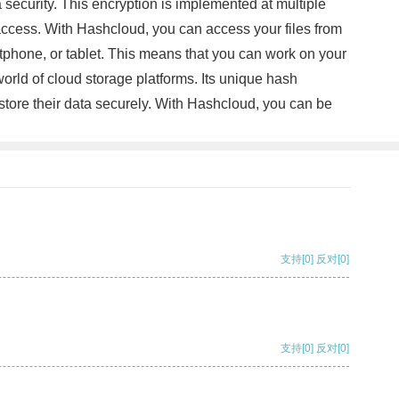
curity. This encryption is implemented at multiple
d access. With Hashcloud, you can access your files from
tphone, or tablet. This means that you can work on your
orld of cloud storage platforms. Its unique hash
store their data securely. With Hashcloud, you can be
支持
[0]
反对
[0]
支持
[0]
反对
[0]