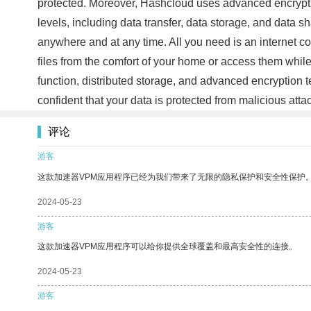
protected. Moreover, Hashcloud uses advanced encrypti
levels, including data transfer, data storage, and data 
anywhere and at any time. All you need is an internet c
files from the comfort of your home or access them whil
function, distributed storage, and advanced encryption 
confident that your data is protected from malicious at
评论
游客
这款加速器VPM应用程序已经为我们带来了无限的隐私保护和安全性保护
2024-05-23
游客
这款加速器VPM应用程序可以给你提供全球覆盖和最高安全性的连接。
2024-05-23
游客