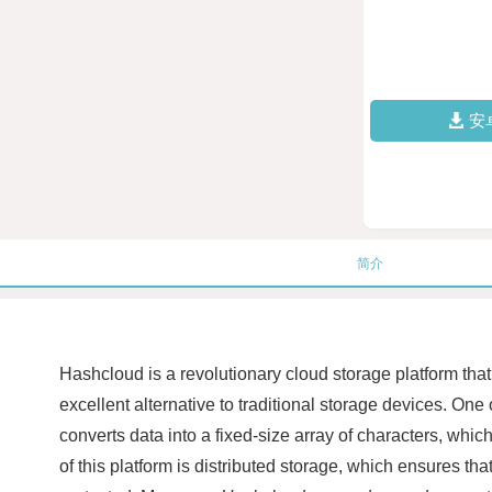
安
简介
Hashcloud is a revolutionary cloud storage platform that 
excellent alternative to traditional storage devices. One 
converts data into a fixed-size array of characters, which
of this platform is distributed storage, which ensures tha