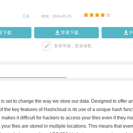
工具
|
时间：2024-05-23
|
卓下载
苹果下载
安卓市场，安全绿色
is set to change the way we store our data. Designed to offer an e
of the key features of Hashcloud is its use of a unique hash funct
 makes it difficult for hackers to access your files even if they m
t your files are stored in multiple locations. This means that even