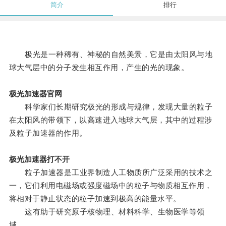
简介
排行
极光是一种稀有、神秘的自然美景，它是由太阳风与地
球大气层中的分子发生相互作用，产生的光的现象。
极光加速器官网
科学家们长期研究极光的形成与规律，发现大量的粒子
在太阳风的带领下，以高速进入地球大气层，其中的过程涉
及粒子加速器的作用。
极光加速器打不开
粒子加速器是工业界制造人工物质所广泛采用的技术之
一，它们利用电磁场或强度磁场中的粒子与物质相互作用，
将相对于静止状态的粒子加速到极高的能量水平。
这有助于研究原子核物理、材料科学、生物医学等领
域。