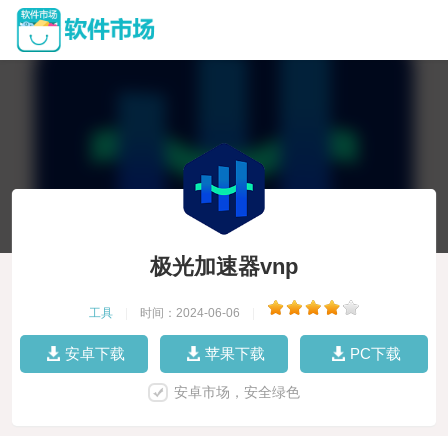
极光加速器vnp
工具
|
时间：2024-06-06
|
安卓下载
苹果下载
PC下载
安卓市场，安全绿色