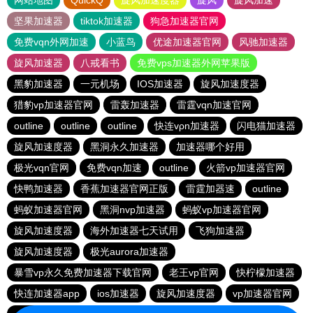
网站地图
QuickQ
旋风加速度器
旋风
旋风加速
坚果加速器
tiktok加速器
狗急加速器官网
免费vqn外网加速
小蓝鸟
优途加速器官网
风驰加速器
旋风加速器
八戒看书
免费vps加速器外网苹果版
黑豹加速器
一元机场
IOS加速器
旋风加速度器
猎豹vp加速器官网
雷轰加速器
雷霆vqn加速官网
outline
outline
outline
快连vρn加速器
闪电猫加速器
旋风加速度器
黑洞永久加速器
加速器哪个好用
极光vqn官网
免费vqn加速
outline
火箭vp加速器官网
快鸭加速器
香蕉加速器官网正版
雷霆加器速
outline
蚂蚁加速器官网
黑洞nvp加速器
蚂蚁vp加速器官网
旋风加速度器
海外加速器七天试用
飞狗加速器
旋风加速度器
极光aurora加速器
暴雪vp永久免费加速器下载官网
老王vp官网
快柠檬加速器
快连加速器app
ios加速器
旋风加速度器
vp加速器官网