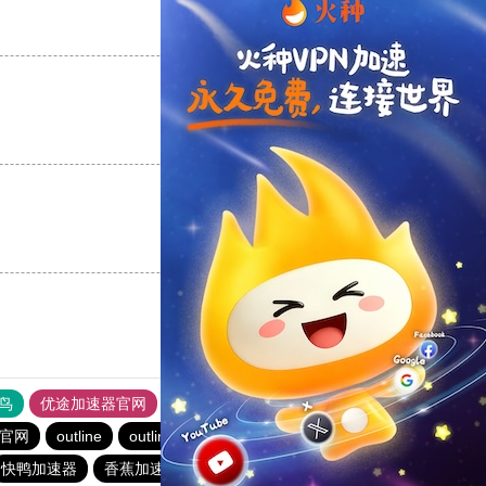
支持
[0]
反对
[0]
支持
[0]
反对
[0]
支持
[0]
反对
[0]
鸟
优途加速器官网
风驰加速器
旋风加速器
八戒看书
速官网
outline
outline
outline
快连vρn加速器
快鸭加速器
香蕉加速器官网正版
雷霆加器速
outline